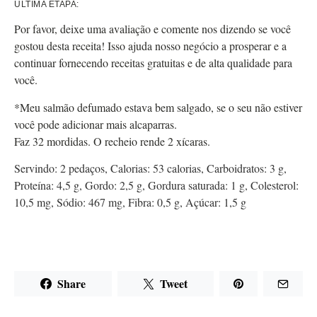
ÚLTIMA ETAPA:
Por favor, deixe uma avaliação e comente nos dizendo se você
gostou desta receita! Isso ajuda nosso negócio a prosperar e a
continuar fornecendo receitas gratuitas e de alta qualidade para
você.
*Meu salmão defumado estava bem salgado, se o seu não estiver
você pode adicionar mais alcaparras.
Faz 32 mordidas. O recheio rende 2 xícaras.
Servindo:
2
pedaços
,
Calorias:
53
calorias
,
Carboidratos:
3
g
,
Proteína:
4,5
g
,
Gordo:
2,5
g
,
Gordura saturada:
1
g
,
Colesterol:
10,5
mg
,
Sódio:
467
mg
,
Fibra:
0,5
g
,
Açúcar:
1,5
g
Share
Tweet