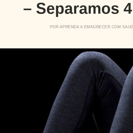
– Separamos 4
POR
APRENDA A EMAGRECER COM SAU