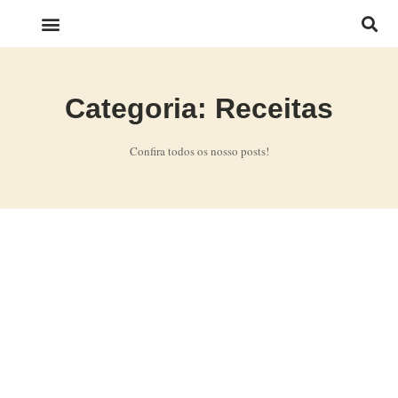
LINKS IMPORTANTES
Categoria: Receitas
Confira todos os nosso posts!