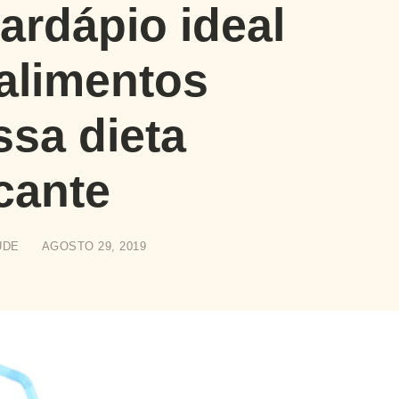
rdápio ideal
 alimentos
ssa dieta
cante
UDE
AGOSTO 29, 2019