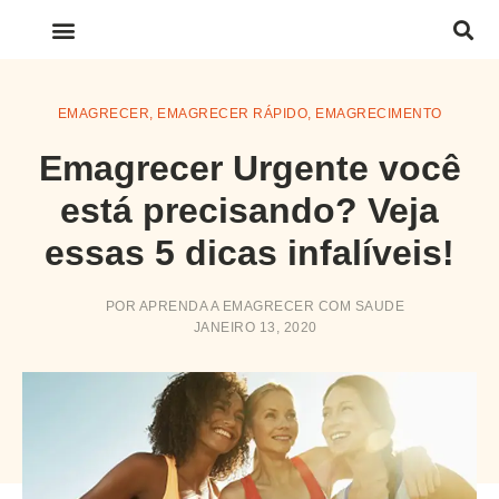
LINKS IMPORTANTES
EMAGRECER
,
EMAGRECER RÁPIDO
,
EMAGRECIMENTO
Emagrecer Urgente você
está precisando? Veja
essas 5 dicas infalíveis!
POR
APRENDA A EMAGRECER COM SAUDE
JANEIRO 13, 2020