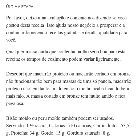
ÚLTIMA ETAPA:
Por favor, deixe uma avaliação e comente nos dizendo se você
gostou desta receita! Isso ajuda nosso negócio a prosperar e a
continuar fornecendo receitas gratuitas e de alta qualidade para
você.
Qualquer massa curta que contenha molho seria boa para esta
receita; os tempos de cozimento podem variar ligeiramente.
Descobri que macarrão proteico ou macarrão cortado em bronze
não funcionam tão bem para massas de uma só panela, macarrão
proteico não tem tanto amido então o molho acaba ficando bem
mais ralo. A massa cortada em bronze tem muito amido e fica
pegajosa.
Bisão moído ou peru moído também podem ser usados.
Servindo:
1
½ xícara
,
Calorias:
510
calorias
,
Carboidratos:
53,5
g
,
Proteína:
34
g
,
Gordo:
15
g
,
Gordura saturada:
8
g
,