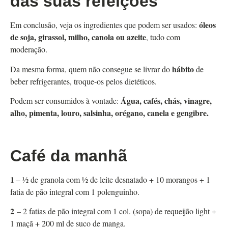
das suas refeições
óleos
Em conclusão, veja os ingredientes que podem ser usados:
de soja, girassol, milho, canola ou azeite
, tudo com
moderação.
hábito
Da mesma forma, quem não consegue se livrar do
de
beber refrigerantes, troque-os pelos dietéticos.
Água, cafés, chás, vinagre,
Podem ser consumidos à vontade:
alho, pimenta, louro, salsinha, orégano, canela e gengibre.
Café da manhã
1
– ½ de granola com ½ de leite desnatado + 10 morangos + 1
fatia de pão integral com 1 polenguinho.
2
– 2 fatias de pão integral com 1 col. (sopa) de requeijão light +
1 maçã + 200 ml de suco de manga.