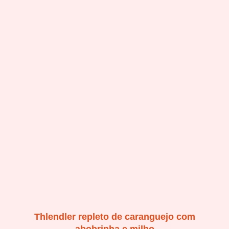
Thlendler repleto de caranguejo com
abobrinha e milho