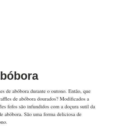
abóbora
tes de abóbora durante o outono. Então, que
affles de abóbora dourados? Modificados a
fles fofos são infundidos com a doçura sutil da
 de abóbora. São uma forma deliciosa de
ono.