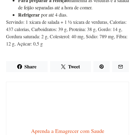
Para preparar a refeição
mantenha as verduras e a salada
de feijão separadas até a hora de comer.
Refrigerar
por até 4 dias.
Servindo:
1
xícara de salada + 1 ½ xícara de verduras
,
Calorias:
437
calorias
,
Carboidratos:
39
g
,
Proteína:
38
g
,
Gordo:
14
g
,
Gordura saturada:
2
g
,
Colesterol:
40
mg
,
Sódio:
789
mg
,
Fibra:
12
g
,
Açúcar:
0,5
g
Share
Tweet
Aprenda a Emagrecer com Saude