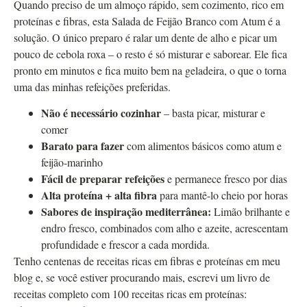
Quando preciso de um almoço rápido, sem cozimento, rico em
proteínas e fibras, esta Salada de Feijão Branco com Atum é a
solução. O único preparo é ralar um dente de alho e picar um
pouco de cebola roxa – o resto é só misturar e saborear. Ele fica
pronto em minutos e fica muito bem na geladeira, o que o torna
uma das minhas refeições preferidas.
Não é necessário cozinhar
– basta picar, misturar e
comer
Barato para fazer
com alimentos básicos como atum e
feijão-marinho
Fácil de preparar refeições
e permanece fresco por dias
Alta proteína + alta fibra
para mantê-lo cheio por horas
Sabores de inspiração mediterrânea:
Limão brilhante e
endro fresco, combinados com alho e azeite, acrescentam
profundidade e frescor a cada mordida.
Tenho centenas de receitas ricas em fibras e proteínas em meu
blog e, se você estiver procurando mais, escrevi um livro de
receitas completo com 100 receitas ricas em proteínas: