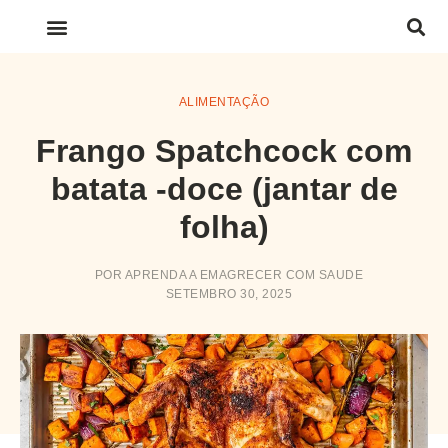
LINKS IMPORTANTES
ALIMENTAÇÃO
Frango Spatchcock com
batata -doce (jantar de
folha)
POR
APRENDA A EMAGRECER COM SAUDE
SETEMBRO 30, 2025