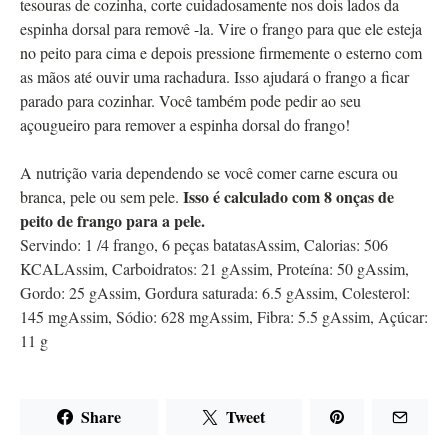
tesouras de cozinha, corte cuidadosamente nos dois lados da
espinha dorsal para removê -la. Vire o frango para que ele esteja
no peito para cima e depois pressione firmemente o esterno com
as mãos até ouvir uma rachadura. Isso ajudará o frango a ficar
parado para cozinhar. Você também pode pedir ao seu
açougueiro para remover a espinha dorsal do frango!
A nutrição varia dependendo se você comer carne escura ou
Isso é calculado com 8 onças de
branca, pele ou sem pele.
peito de frango para a pele.
Servindo:
1
/4 frango, 6 peças batatas
Assim,
Calorias:
506
KCAL
Assim,
Carboidratos:
21
g
Assim,
Proteína:
50
g
Assim,
Gordo:
25
g
Assim,
Gordura saturada:
6.5
g
Assim,
Colesterol:
145
mg
Assim,
Sódio:
628
mg
Assim,
Fibra:
5.5
g
Assim,
Açúcar:
11
g
Share
Tweet