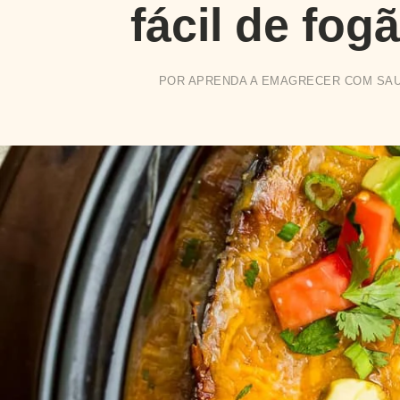
fácil de fog
POR
APRENDA A EMAGRECER COM SA