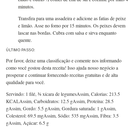
minutos.
Transfira para uma assadeira e adicione as fatias de peixe
e limão. Asse no forno por 15 minutos. Os peixes devem
lascar nas bordas. Cubra com salsa e sirva enquanto
quente.
ÚLTIMO PASSO:
Por favor, deixe uma classificação e comente nos informando
como você gostou desta receita! Isso ajuda nosso negócio a
prosperar e continuar fornecendo receitas gratuitas e de alta
qualidade para você.
Servindo:
1
filé, ¾ xícara de legumes
Assim,
Calorias:
213.5
KCAL
Assim,
Carboidratos:
12.5
g
Assim,
Proteína:
28.5
g
Assim,
Gordo:
5.5
g
Assim,
Gordura saturada:
1
g
Assim,
Colesterol:
69.5
mg
Assim,
Sódio:
535
mg
Assim,
Fibra:
3.5
g
Assim,
Açúcar:
6.5
g