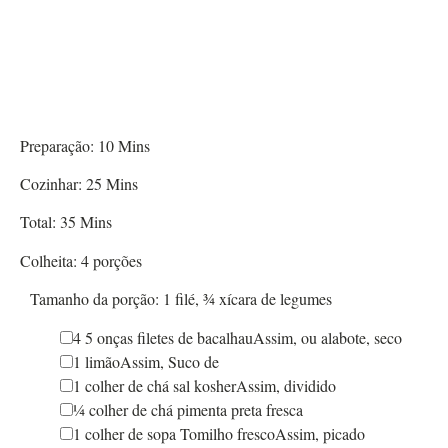
Preparação:
10
Mins
Cozinhar:
25
Mins
Total:
35
Mins
Colheita:
4
porções
Tamanho da porção:
1
filé, ¾ xícara de legumes
4
5 onças
filetes de bacalhau
Assim,
ou alabote, seco
1
limão
Assim,
Suco de
1
colher de chá
sal kosher
Assim,
dividido
¼
colher de chá
pimenta preta fresca
1
colher de sopa
Tomilho fresco
Assim,
picado