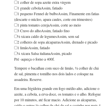
1
colher de sopa
azeite extra virgem
1
grande
cebola
Assim,
fatiado
1
pequeno
Fennel de bulbo
Assim,
Finamente em fatias
(descarte o núcleo, apara caules, corte em trimestres)
1
pinta
tomates cereja
Assim,
corte ao meio
3
Cravo do alho
Assim,
fatiado fino
½
xícara
caldo de legumes
Assim,
sem sal
2
colheres de sopa
alcaparras
Assim,
drenado e picado
1
limão
Assim,
fatiado
¼
xícara
Salsa italiana
Assim,
picado
Pré -aqueça o forno a 400f.
Tempere o bacalhau com suco de limão, ½ colher de chá
de sal, pimenta e tomilho nos dois lados e coloque na
assadeira. Reserve.
Em uma frigideira grande em fogo médio-alto, adicione o
azeite, a cebola, a erva-doce, os tomates e o alho. Refogue
por 10 minutos, até ficar macio. Adicione as alcaparras,
caldo e outras ½ colher de chá de sal e cozinhe por mais 4