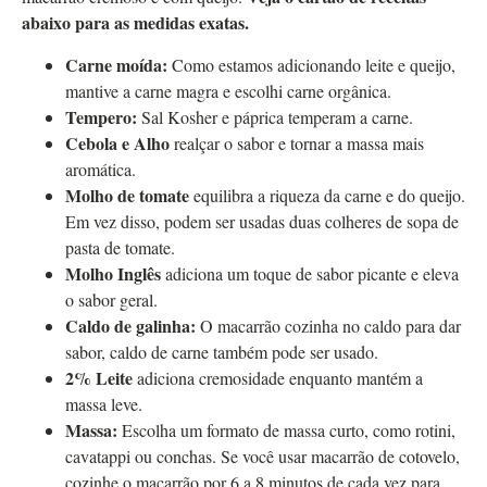
abaixo para as medidas exatas.
Carne moída:
Como estamos adicionando leite e queijo,
mantive a carne magra e escolhi carne orgânica.
Tempero:
Sal Kosher e páprica temperam a carne.
Cebola e Alho
realçar o sabor e tornar a massa mais
aromática.
Molho de tomate
equilibra a riqueza da carne e do queijo.
Em vez disso, podem ser usadas duas colheres de sopa de
pasta de tomate.
Molho Inglês
adiciona um toque de sabor picante e eleva
o sabor geral.
Caldo de galinha:
O macarrão cozinha no caldo para dar
sabor, caldo de carne também pode ser usado.
2% Leite
adiciona cremosidade enquanto mantém a
massa leve.
Massa:
Escolha um formato de massa curto, como rotini,
cavatappi ou conchas. Se você usar macarrão de cotovelo,
cozinhe o macarrão por 6 a 8 minutos de cada vez para