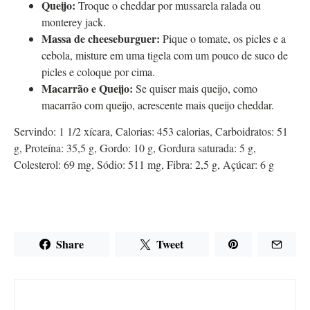
Queijo:
Troque o cheddar por mussarela ralada ou
monterey jack.
Massa de cheeseburguer:
Pique o tomate, os picles e a
cebola, misture em uma tigela com um pouco de suco de
picles e coloque por cima.
Macarrão e Queijo:
Se quiser mais queijo, como
macarrão com queijo, acrescente mais queijo cheddar.
Servindo:
1
1/2 xícara
,
Calorias:
453
calorias
,
Carboidratos:
51
g
,
Proteína:
35,5
g
,
Gordo:
10
g
,
Gordura saturada:
5
g
,
Colesterol:
69
mg
,
Sódio:
511
mg
,
Fibra:
2,5
g
,
Açúcar:
6
g
Share
Tweet