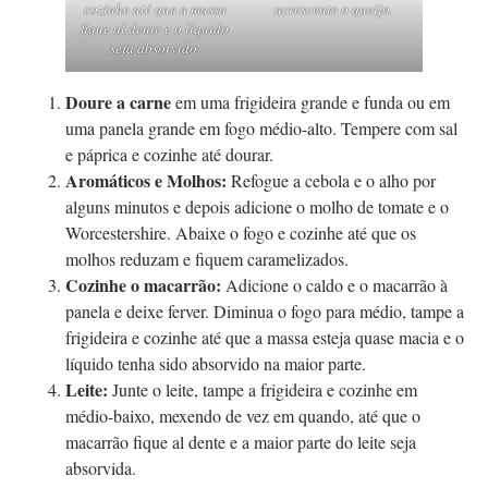
cozinhe até que a massa
acrescente o queijo.
fique al dente e o líquido
seja absorvido.
Doure a carne
em uma frigideira grande e funda ou em
uma panela grande em fogo médio-alto. Tempere com sal
e páprica e cozinhe até dourar.
Aromáticos e Molhos:
Refogue a cebola e o alho por
alguns minutos e depois adicione o molho de tomate e o
Worcestershire. Abaixe o fogo e cozinhe até que os
molhos reduzam e fiquem caramelizados.
Cozinhe o macarrão:
Adicione o caldo e o macarrão à
panela e deixe ferver. Diminua o fogo para médio, tampe a
frigideira e cozinhe até que a massa esteja quase macia e o
líquido tenha sido absorvido na maior parte.
Leite:
Junte o leite, tampe a frigideira e cozinhe em
médio-baixo, mexendo de vez em quando, até que o
macarrão fique al dente e a maior parte do leite seja
absorvida.