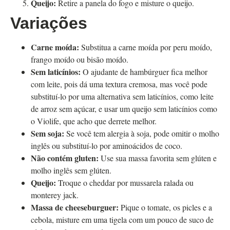
Queijo:
Retire a panela do fogo e misture o queijo.
Variações
Carne moída:
Substitua a carne moída por peru moído,
frango moído ou bisão moído.
Sem laticínios:
O ajudante de hambúrguer fica melhor
com leite, pois dá uma textura cremosa, mas você pode
substituí-lo por uma alternativa sem laticínios, como leite
de arroz sem açúcar, e usar um queijo sem laticínios como
o Violife, que acho que derrete melhor.
Sem soja:
Se você tem alergia à soja, pode omitir o molho
inglês ou substituí-lo por aminoácidos de coco.
Não contém gluten:
Use sua massa favorita sem glúten e
molho inglês sem glúten.
Queijo:
Troque o cheddar por mussarela ralada ou
monterey jack.
Massa de cheeseburguer:
Pique o tomate, os picles e a
cebola, misture em uma tigela com um pouco de suco de