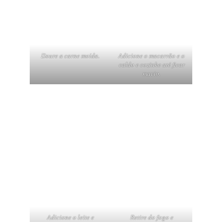
Doure a carne moída.
Adicione o macarrão e o
caldo e cozinhe até ficar
macio.
Adicione o leite e
Retire do fogo e