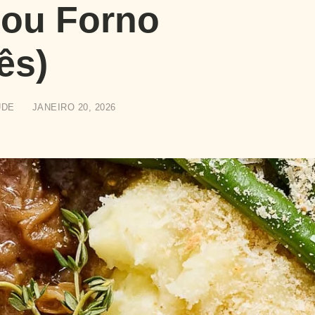
 ou Forno
ês)
UDE
JANEIRO 20, 2026