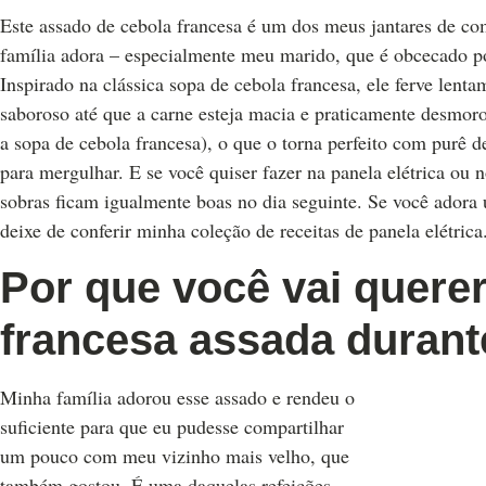
Este assado de cebola francesa é um dos meus jantares de co
família adora – especialmente meu marido, que é obcecado p
Inspirado na clássica sopa de cebola francesa, ele ferve lent
saboroso até que a carne esteja macia e praticamente desmo
a sopa de cebola francesa), o que o torna perfeito com purê d
para mergulhar. E se você quiser fazer na panela elétrica ou 
sobras ficam igualmente boas no dia seguinte. Se você adora u
deixe de conferir minha coleção de receitas de panela elétrica
Por que você vai querer
francesa assada durant
Minha família adorou esse assado e rendeu o
suficiente para que eu pudesse compartilhar
um pouco com meu vizinho mais velho, que
também gostou. É uma daquelas refeições