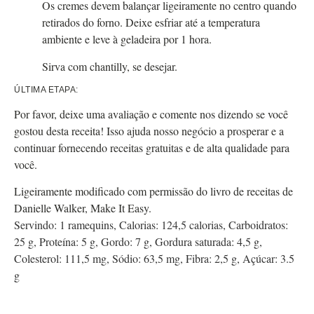
Os cremes devem balançar ligeiramente no centro quando
retirados do forno. Deixe esfriar até a temperatura
ambiente e leve à geladeira por 1 hora.
Sirva com chantilly, se desejar.
ÚLTIMA ETAPA:
Por favor, deixe uma avaliação e comente nos dizendo se você
gostou desta receita! Isso ajuda nosso negócio a prosperar e a
continuar fornecendo receitas gratuitas e de alta qualidade para
você.
Ligeiramente modificado com permissão do livro de receitas de
Danielle Walker, Make It Easy.
Servindo:
1
ramequins
,
Calorias:
124,5
calorias
,
Carboidratos:
25
g
,
Proteína:
5
g
,
Gordo:
7
g
,
Gordura saturada:
4,5
g
,
Colesterol:
111,5
mg
,
Sódio:
63,5
mg
,
Fibra:
2,5
g
,
Açúcar:
3.5
g