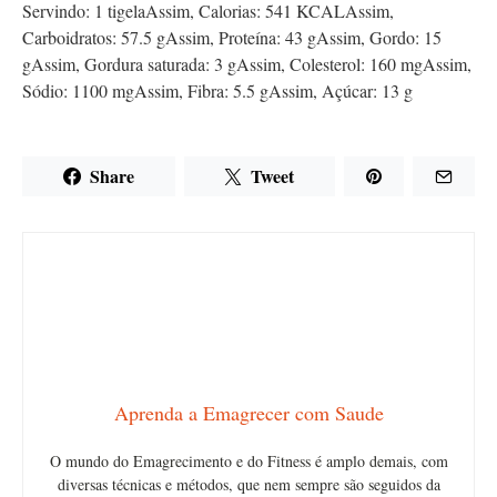
Servindo:
1
tigela
Assim,
Calorias:
541
KCAL
Assim,
Carboidratos:
57.5
g
Assim,
Proteína:
43
g
Assim,
Gordo:
15
g
Assim,
Gordura saturada:
3
g
Assim,
Colesterol:
160
mg
Assim,
Sódio:
1100
mg
Assim,
Fibra:
5.5
g
Assim,
Açúcar:
13
g
Share
Tweet
Aprenda a Emagrecer com Saude
O mundo do Emagrecimento e do Fitness é amplo demais, com
diversas técnicas e métodos, que nem sempre são seguidos da