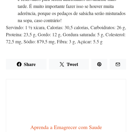
tarde. É muito importante fazer isso se houver muita
aderência, porque os pedaços de salsicha serão misturados
na sopa, caso contrário!
Servindo:
1
½ xícara
,
Calorias:
30,5
calorias
,
Carboidratos:
26
g
,
Proteína:
23,5
g
,
Gordo:
12
g
,
Gordura saturada:
5
g
,
Colesterol:
72,5
mg
,
Sódio:
879,5
mg
,
Fibra:
3
g
,
Açúcar:
5.5
g
Share
Tweet
Aprenda a Emagrecer com Saude