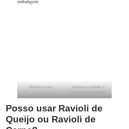
embalagem.
Misture a sopa
Adicione o ravióli, o
espinafre e o parmesão
Posso usar Ravioli de
Queijo ou Ravioli de