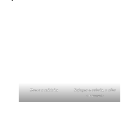
Doure a salsicha
Refogue a cebola, o alho
e o tomate