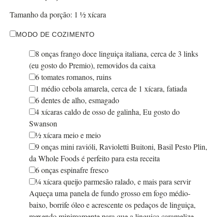
Tamanho da porção:
1
½ xícara
MODO DE COZIMENTO
8
onças
frango doce linguiça italiana
,
cerca de 3 links
(eu gosto do Premio), removidos da caixa
6
tomates romanos
,
ruins
1
médio
cebola amarela
,
cerca de 1 xícara, fatiada
6
dentes de alho
,
esmagado
4
xícaras
caldo de osso de galinha
,
Eu gosto do
Swanson
½
xícara
meio e meio
9
onças
mini ravióli
,
Ravioletti Buitoni, Basil Pesto Plin,
da Whole Foods é perfeito para esta receita
6
onças
espinafre fresco
¼
xícara
queijo parmesão ralado
,
e mais para servir
Aqueça uma panela de fundo grosso em fogo médio-
baixo, borrife óleo e acrescente os pedaços de linguiça,
mexendo minimamente para que a linguiça caramelize.