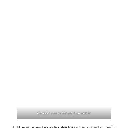
Cozinhe com caldo até ficar macio
Doure os pedaços de salsicha
em uma panela grande