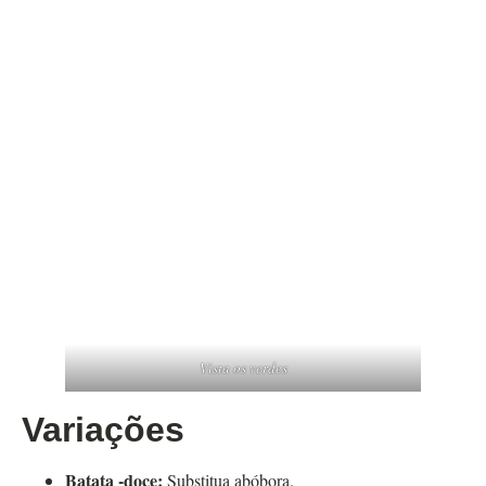
Vista os verdes
Variações
Batata -doce:
Substitua abóbora.