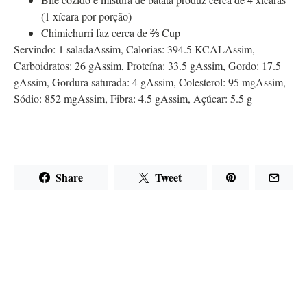
(1 xícara por porção)
Chimichurri faz cerca de ⅔ Cup
Servindo:
1
salada
Assim,
Calorias:
394.5
KCAL
Assim,
Carboidratos:
26
g
Assim,
Proteína:
33.5
g
Assim,
Gordo:
17.5
g
Assim,
Gordura saturada:
4
g
Assim,
Colesterol:
95
mg
Assim,
Sódio:
852
mg
Assim,
Fibra:
4.5
g
Assim,
Açúcar:
5.5
g
Share
Tweet