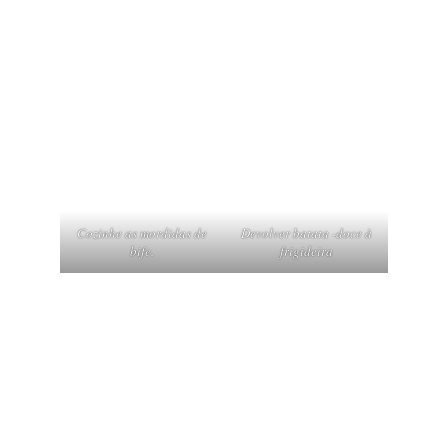
Cozinhe as mordidas de
Devolver batata -doce à
bife.
frigideira