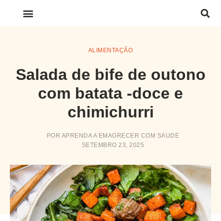
LINKS IMPORTANTES
ALIMENTAÇÃO
Salada de bife de outono
com batata -doce e
chimichurri
POR
APRENDA A EMAGRECER COM SAUDE
SETEMBRO 23, 2025