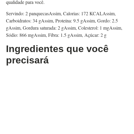
qualidade para você.
Servindo:
2
panquecas
Assim,
Calorias:
172
KCAL
Assim,
Carboidratos:
34
g
Assim,
Proteína:
9.5
g
Assim,
Gordo:
2.5
g
Assim,
Gordura saturada:
2
g
Assim,
Colesterol:
1
mg
Assim,
Sódio:
866
mg
Assim,
Fibra:
1.5
g
Assim,
Açúcar:
2
g
Ingredientes que você
precisará