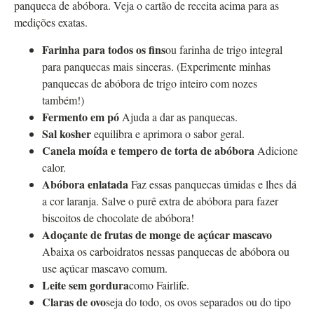
panqueca de abóbora. Veja o cartão de receita acima para as
medições exatas.
Farinha para todos os fins
ou farinha de trigo integral
para panquecas mais sinceras. (Experimente minhas
panquecas de abóbora de trigo inteiro com nozes
também!)
Fermento em pó
Ajuda a dar as panquecas.
Sal kosher
equilibra e aprimora o sabor geral.
Canela moída e tempero de torta de abóbora
Adicione
calor.
Abóbora enlatada
Faz essas panquecas úmidas e lhes dá
a cor laranja. Salve o purê extra de abóbora para fazer
biscoitos de chocolate de abóbora!
Adoçante de frutas de monge de açúcar mascavo
Abaixa os carboidratos nessas panquecas de abóbora ou
use açúcar mascavo comum.
Leite sem gordura
como Fairlife.
Claras de ovo
seja do todo, os ovos separados ou do tipo