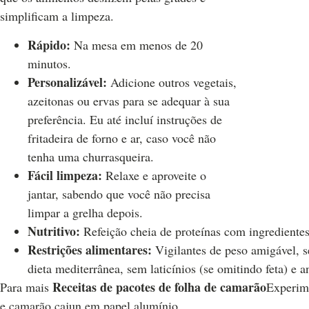
simplificam a limpeza.
Rápido:
Na mesa em menos de 20
minutos.
Personalizável:
Adicione outros vegetais,
azeitonas ou ervas para se adequar à sua
preferência. Eu até incluí instruções de
fritadeira de forno e ar, caso você não
tenha uma churrasqueira.
Fácil limpeza:
Relaxe e aproveite o
jantar, sabendo que você não precisa
limpar a grelha depois.
Nutritivo:
Refeição cheia de proteínas com ingredientes 
Restrições alimentares:
Vigilantes de peso amigável, se
dieta mediterrânea, sem laticínios (se omitindo feta) e a
Receitas de pacotes de folha de camarão
Para mais
Experime
e camarão cajun em papel alumínio.