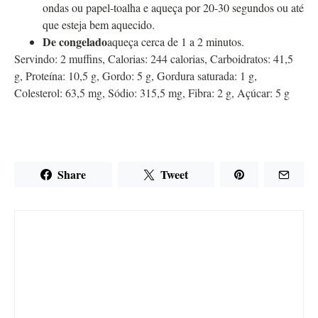
ondas ou papel-toalha e aqueça por 20-30 segundos ou até
que esteja bem aquecido.
De congelado
aqueça cerca de 1 a 2 minutos.
Servindo:
2
muffins
,
Calorias:
244
calorias
,
Carboidratos:
41,5
g
,
Proteína:
10,5
g
,
Gordo:
5
g
,
Gordura saturada:
1
g
,
Colesterol:
63,5
mg
,
Sódio:
315,5
mg
,
Fibra:
2
g
,
Açúcar:
5
g
Share
Tweet