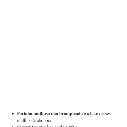
Farinha multiuso não branqueada
é a base desses
muffins de abóbora.
Fermento em pó
os ajuda a subir.