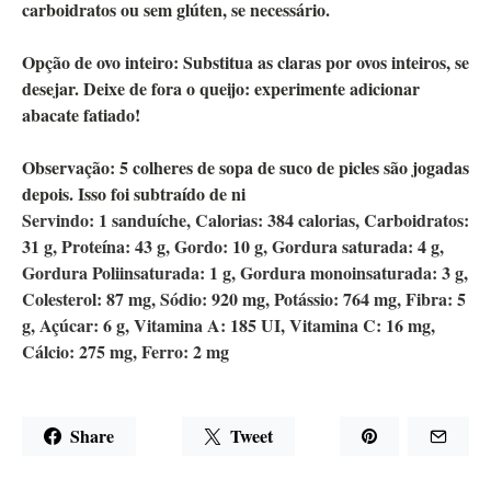
carboidratos ou sem glúten, se necessário.
Opção de ovo inteiro:
Substitua as claras por ovos inteiros, se
desejar. Deixe de fora o queijo: experimente adicionar
abacate fatiado!
Observação:
5 colheres de sopa de suco de picles são jogadas
depois. Isso foi subtraído de ni
Servindo:
1
sanduíche
,
Calorias:
384
calorias
,
Carboidratos:
31
g
,
Proteína:
43
g
,
Gordo:
10
g
,
Gordura saturada:
4
g
,
Gordura Poliinsaturada:
1
g
,
Gordura monoinsaturada:
3
g
,
Colesterol:
87
mg
,
Sódio:
920
mg
,
Potássio:
764
mg
,
Fibra:
5
g
,
Açúcar:
6
g
,
Vitamina A:
185
UI
,
Vitamina C:
16
mg
,
Cálcio:
275
mg
,
Ferro:
2
mg
Share
Tweet