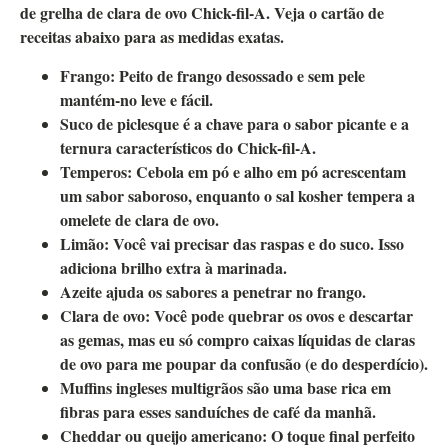
de grelha de clara de ovo Chick-fil-A.
Veja o cartão de
receitas abaixo para as medidas exatas.
Frango
: Peito de frango desossado e sem pele
mantém-no leve e fácil.
Suco de picles
que é a chave para o sabor picante e a
ternura característicos do Chick-fil-A.
Temperos
: Cebola em pó e alho em pó acrescentam
um sabor saboroso, enquanto o sal kosher tempera a
omelete de clara de ovo.
Limão
: Você vai precisar das raspas e do suco. Isso
adiciona brilho extra à marinada.
Azeite
ajuda os sabores a penetrar no frango.
Clara de ovo
: Você pode quebrar os ovos e descartar
as gemas, mas eu só compro caixas líquidas de claras
de ovo para me poupar da confusão (e do desperdício).
Muffins ingleses multigrãos
são uma base rica em
fibras para esses sanduíches de café da manhã.
Cheddar ou queijo americano
: O toque final perfeito