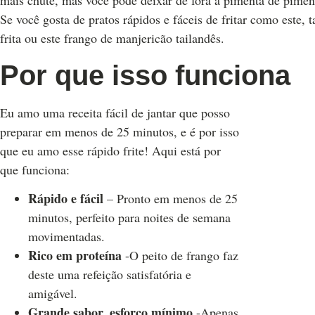
mais chute, mas você pode deixar de fora a pimenta de pimen
Se você gosta de pratos rápidos e fáceis de fritar como este
frita ou este frango de manjericão tailandês.
Por que isso funciona
Eu amo uma receita fácil de jantar que posso
preparar em menos de 25 minutos, e é por isso
que eu amo esse rápido frite! Aqui está por
que funciona:
Rápido e fácil
– Pronto em menos de 25
minutos, perfeito para noites de semana
movimentadas.
Rico em proteína
-O peito de frango faz
deste uma refeição satisfatória e
amigável.
Grande sabor, esforço mínimo
-Apenas