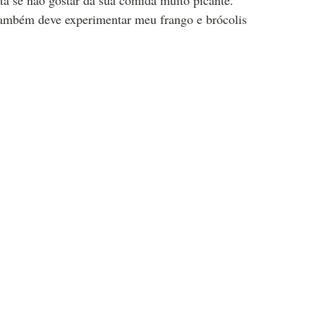
ta se não gostar da sua comida muito picante.
, também deve experimentar meu frango e brócolis