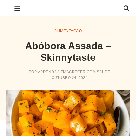
LINKS IMPORTANTES
ALIMENTAÇÃO
Abóbora Assada –
Skinnytaste
POR
APRENDA A EMAGRECER COM SAUDE
OUTUBRO 24, 2024