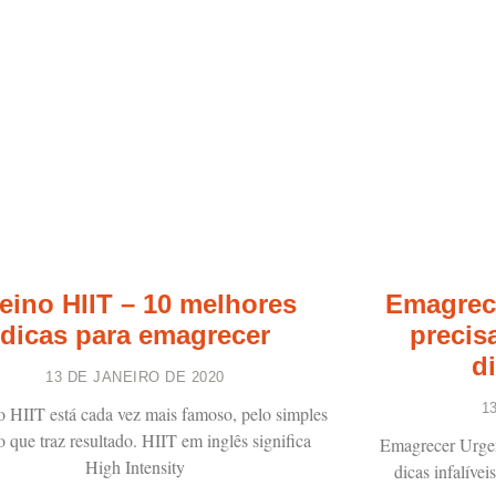
eino HIIT – 10 melhores
Emagrece
dicas para emagrecer
precis
di
13 DE JANEIRO DE 2020
1
o HIIT está cada vez mais famoso, pelo simples
o que traz resultado. HIIT em inglês significa
Emagrecer Urgen
High Intensity
dicas infalíve